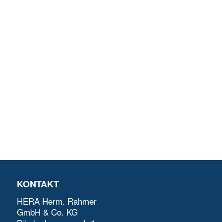
Drahtbiegeteil Isofix aus Stahl
Drahtbiegeteil Isofix aus Stahl
Drahtbiegeteil Schlossbügel aus Stahl
Busbar Gruppe
Stanzbiegeteil – Halter
Schlossbügel
Stanzbiegeteil
KONTAKT
HERA Herm. Rahmer
GmbH & Co. KG